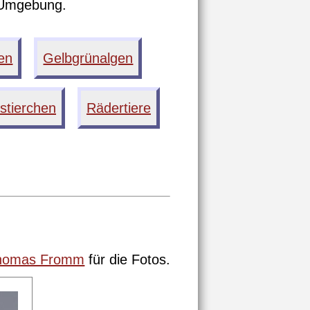
 Umgebung.
ten
Gelbgrünalgen
stierchen
Rädertiere
homas Fromm
für die Fotos.