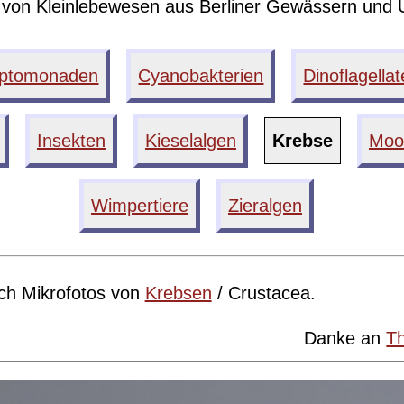
s von Kleinlebewesen aus Berliner Gewässern und
yptomonaden
Cyanobakterien
Dinoflagella
Insekten
Kieselalgen
Krebse
Moo
Wimpertiere
Zieralgen
ich Mikrofotos von
Krebsen
/ Crustacea.
Danke an
T