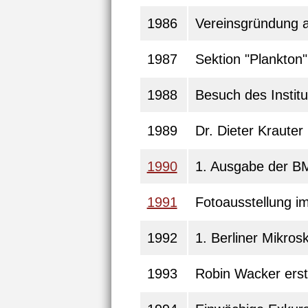
1986
Vereinsgründung a
1987
Sektion "Plankton
1988
Besuch des Instit
1989
Dr. Dieter Kraute
1990
1. Ausgabe der B
1991
Fotoausstellung im
1992
1. Berliner Mikro
1993
Robin Wacker ers