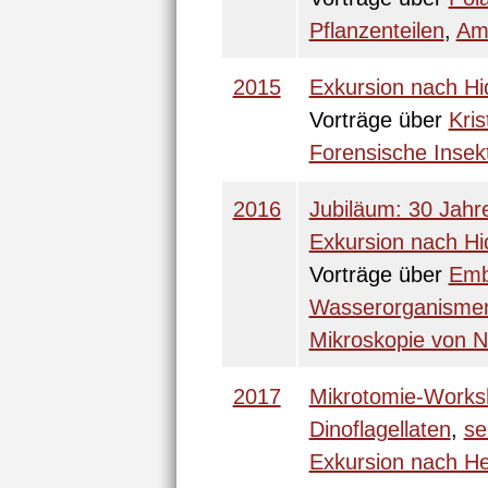
Pflanzenteilen
,
Am
2015
Exkursion nach H
Vorträge über
Kris
Forensische Inse
2016
Jubiläum: 30 Jah
Exkursion nach H
Vorträge über
Emb
Wasserorganisme
Mikroskopie von N
2017
Mikrotomie-Works
Dinoflagellaten
,
se
Exkursion nach He