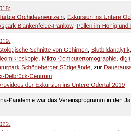
018:
färbte Orchideenwurzeln
,
Exkursion ins Untere Od
lkspark Blankenfelde-Pankow
,
Pollen im Honig und 
019:
stologische Schnitte von Gehirnen
,
Blutbildanalytik
deomikroskopie
,
Mikro-Computertomographie
,
digi
turpark Schöneberger Südgelände
, zur
Dauerausst
x-Delbrück-Centrum
krovideos der Exkursion ins Untere Odertal 2019
ona-Pandemie war das Vereinsprogramm in den Ja
022: