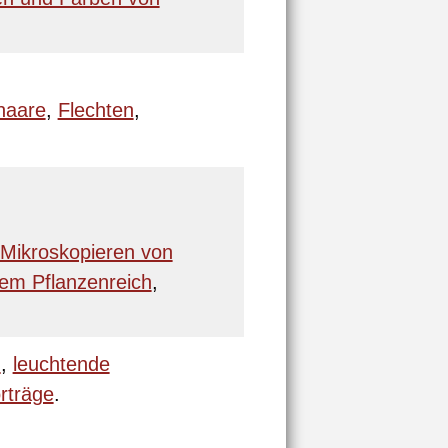
haare
,
Flechten
,
Mikroskopieren von
em Pflanzenreich
,
n
,
leuchtende
rträge
.