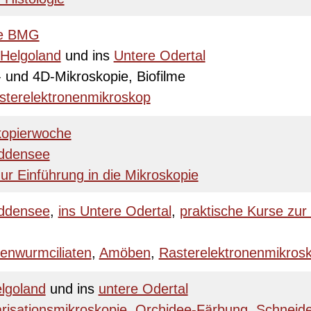
re BMG
Helgoland
und ins
Untere Odertal
- und 4D-Mikroskopie, Biofilme
sterelektronenmikroskop
skopierwoche
iddensee
ur Einführung in die Mikroskopie
iddensee
,
ins Untere Odertal
,
praktische Kurse zur 
enwurmciliaten
,
Amöben
,
Rasterelektronenmikros
lgoland
und ins
untere Odertal
arisationsmikroskopie
,
Orchidee-Färbung
,
Schneid