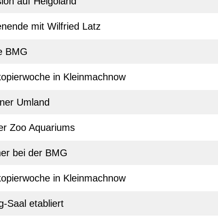
ion auf Helgoland
nende mit Wilfried Latz
re BMG
skopierwoche in Kleinmachnow
liner Umland
er Zoo Aquariums
ner bei der BMG
skopierwoche in Kleinmachnow
Saal etabliert