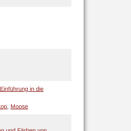
Einführung in die
kop
,
Moose
en und Färben von