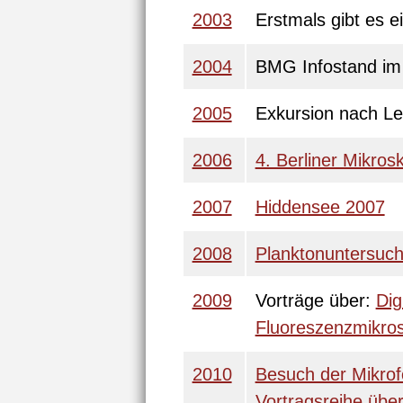
2003
Erstmals gibt es 
2004
BMG Infostand im 
2005
Exkursion nach Le
2006
4. Berliner Mikro
2007
Hiddensee 2007
2008
Planktonuntersuch
2009
Vorträge über:
Dig
Fluoreszenzmikros
2010
Besuch der Mikrof
Vortragsreihe über