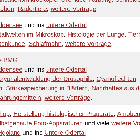
öben
,
Rädertiere
,
weitere Vorträge
.
iddensee
und ins
untere Odertal
tallwelten im Mikroskop
,
Histologie der Lunge
,
Tier
ktenkunde
,
Schlafmohn
,
weitere Vorträge
.
re BMG
iddensee
und ins
untere Odertal
ryonalentwicklung der Drosophila
,
Cyanoflechten
,
n
,
Stärkespeicherung in Blättern
,
Nahrhaftes aus d
ahrungsmitteln
,
weitere Vorträge
.
hop
,
Herstellung histologischer Präparate
,
Amöbe
lbstgebaute Foto-Apparaturen
und viele
weitere Vo
lgoland
und ins
Untere Odertal