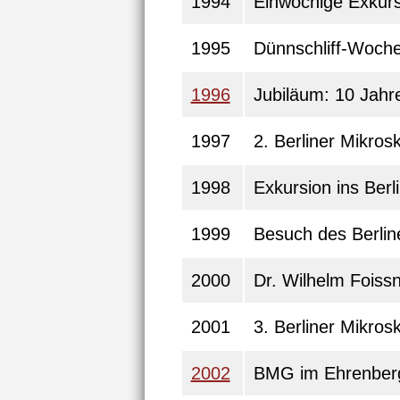
1994
Einwöchige Exkurs
1995
Dünnschliff-Woche
1996
Jubiläum: 10 Jah
1997
2. Berliner Mikro
1998
Exkursion ins Ber
1999
Besuch des Berlin
2000
Dr. Wilhelm Foiss
2001
3. Berliner Mikro
2002
BMG im Ehrenberg-