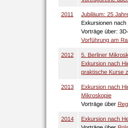
2011
Jubiläum: 25 Jah
Exkursionen nach
Vorträge über: 3D
Vorführung am Ra
2012
5. Berliner Mikro
Exkursion nach H
praktische Kurse z
2013
Exkursion nach H
Mikroskopie
Vorträge über
Reg
2014
Exkursion nach He
Vorträge über
Pol